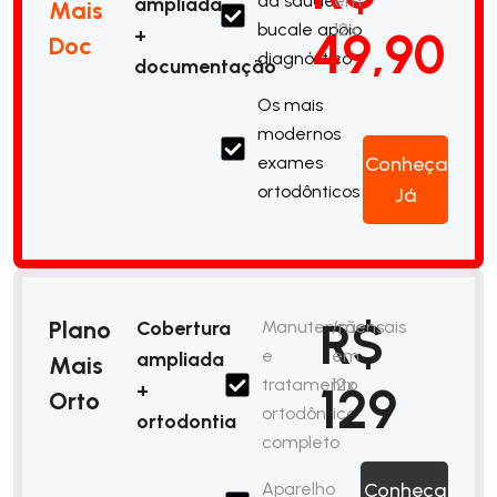
da saúde
em
ampliada
Mais
bucale apoio
12x
49,90
+
Doc
diagnóstico
documentação
Os mais
modernos
exames
Conheça
ortodônticos
Já
R$
Plano
Cobertura
Manutenção
/mensais
e
em
ampliada
Mais
tratamento
12x
129
+
Orto
ortodôntico
ortodontia
completo
Aparelho
Conheça