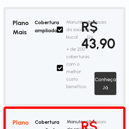
R$
Plano
Cobertura
Manutenção
/mensais
da saúde
em
ampliada
Mais
bucal
12x
43,90
+ de 200
coberturas
com o
melhor
custo
Conheça
benefício
Já
R$
Plano
Cobertura
Manutenção
/mensais