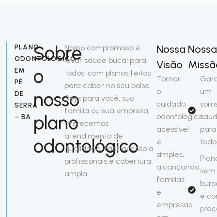
Sobre
Nossa
Nossa
PLANO
Nosso compromisso é
ODONTOLÓGICO
levar saúde bucal para
Visão
Missã
o
EM
todos, com planos feitos
Tornar
Gara
PÉ
para caber no seu bolso.
o
um
nosso
DE
Seja para você, sua
cuidado
sorri
SERRA
família ou sua empresa,
plano
odontológico
saud
– BA
oferecemos
acessível
para
atendimento de
odontológico
e
todo
qualidade, fácil acesso a
simples,
Plan
profissionais e cobertura
alcançando
sem
ampla.
famílias
buro
e
e c
empresas
preç