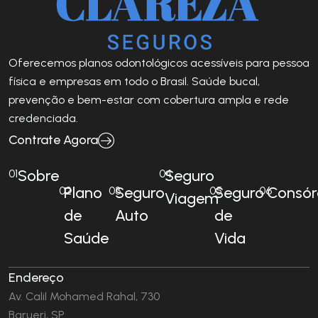
Oferecemos planos odontológicos acessíveis para pessoa
física e empresas em todo o Brasil. Saúde bucal,
prevenção e bem-estar com cobertura ampla e rede
credenciada.
Contrate Agora
Sobre
Seguro
01
04
Plano
Seguro
Seguro
Consór
02
03
05
06
Viagem
de
Auto
de
Saúde
Vida
Endereço
Av. Calil Mohamed Rahal, 730
Barueri, SP