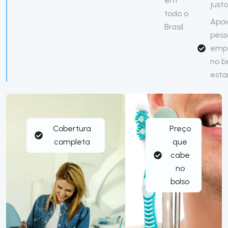
em
justo
todo o
Apoi
Brasil.
pess
emp
no 
esta
Cobertura
Preço
completa
que
cabe
no
bolso