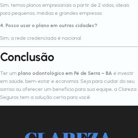
Sim, temos planos empresariais a partir de 2 vidas, ideais
para pequenas, médias e grandes empresas.
4. Posso usar o plano em outras cidades?
Sim, a rede credenciada é nacional.
Conclusão
Ter um
plano odontológico em Pé de Serra – BA
é investir
em saúde, bem-estar e economia. Seja para cuidar do seu
sorriso ou oferecer um benefício para sua equipe, a Clareza
Seguros tem a solução certa para você.