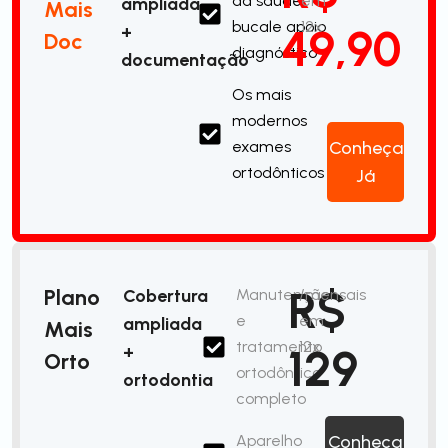
da saúde
em
ampliada
Mais
bucale apoio
12x
49,90
+
Doc
diagnóstico
documentação
Os mais
modernos
exames
Conheça
ortodônticos
Já
R$
Plano
Cobertura
Manutenção
/mensais
e
em
ampliada
Mais
tratamento
12x
129
+
Orto
ortodôntico
ortodontia
completo
Aparelho
Conheça