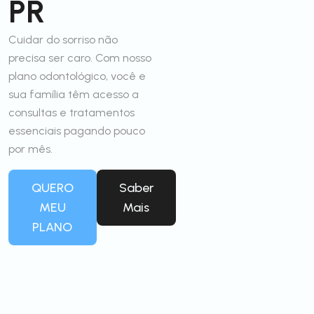
PR
Cuidar do sorriso não
precisa ser caro. Com nosso
plano odontológico, você e
sua família têm acesso a
consultas e tratamentos
essenciais pagando pouco
por mês.
QUERO
Saber
MEU
Mais
PLANO