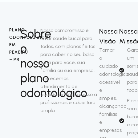
Sobre
Nossa
Nossa
PLANO
Nosso compromisso é
ODONTOLÓGICO
levar saúde bucal para
Visão
Missã
o
EM
todos, com planos feitos
Tornar
Gara
PEABIRU
para caber no seu bolso.
o
um
nosso
– PR
Seja para você, sua
cuidado
sorri
família ou sua empresa,
plano
odontológico
saud
oferecemos
acessível
para
atendimento de
odontológico
e
todo
qualidade, fácil acesso a
simples,
Plan
profissionais e cobertura
alcançando
sem
ampla.
famílias
buro
e
e c
empresas
preç