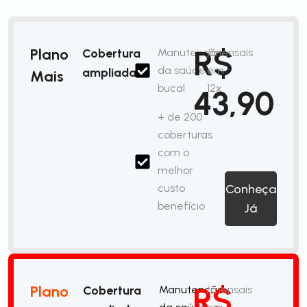
R$
Plano
Cobertura
Manutenção
/mensais
da saúde
em
ampliada
Mais
bucal
12x
43,90
+ de 200
coberturas
com o
melhor
custo
Conheça
benefício
Já
R$
Plano
Cobertura
Manutenção
/mensais