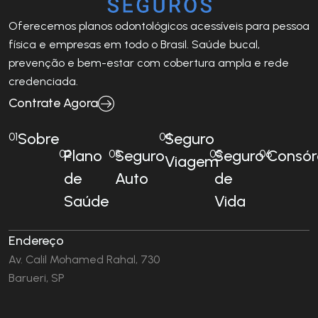
Oferecemos planos odontológicos acessíveis para pessoa
física e empresas em todo o Brasil. Saúde bucal,
prevenção e bem-estar com cobertura ampla e rede
credenciada.
Contrate Agora
Sobre
Seguro
01
04
Plano
Seguro
Seguro
Consór
02
03
05
06
Viagem
de
Auto
de
Saúde
Vida
Endereço
Av. Calil Mohamed Rahal, 730
Barueri, SP