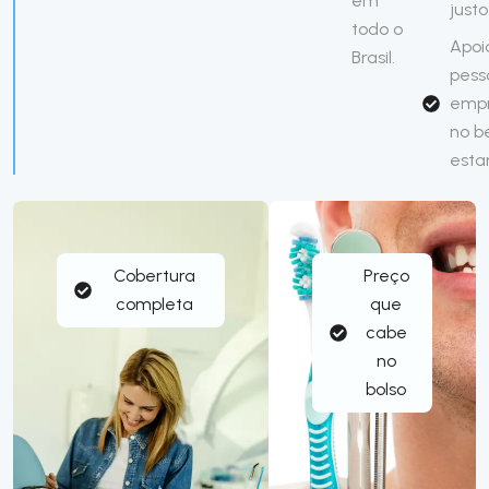
em
justo
todo o
Apoi
Brasil.
pess
emp
no 
esta
Cobertura
Preço
completa
que
cabe
no
bolso