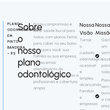
Sobre
Nossa
Noss
PLANO
Nosso compromisso é
ODONTOLÓGICO
levar saúde bucal para
Visão
Missã
o
EM
todos, com planos feitos
Tornar
Gara
PINTO
para caber no seu bolso.
o
um
nosso
BANDEIRA
Seja para você, sua
cuidado
sorri
– RS
família ou sua empresa,
plano
odontológico
saud
oferecemos
acessível
para
atendimento de
odontológico
e
todo
qualidade, fácil acesso a
simples,
Plan
profissionais e cobertura
alcançando
sem
ampla.
famílias
buro
e
e c
empresas
preç