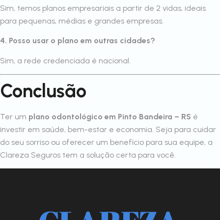
Sim, temos planos empresariais a partir de 2 vidas, ideais
para pequenas, médias e grandes empresas.
4. Posso usar o plano em outras cidades?
Sim, a rede credenciada é nacional.
Conclusão
Ter um
plano odontológico em Pinto Bandeira – RS
é
investir em saúde, bem-estar e economia. Seja para cuidar
do seu sorriso ou oferecer um benefício para sua equipe, a
Clareza Seguros tem a solução certa para você.