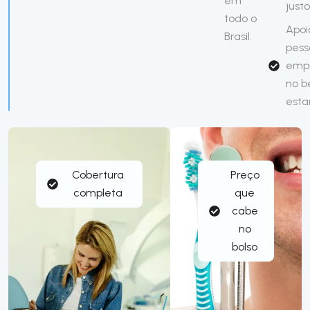
em
just
todo o
Apoi
Brasil.
pess
emp
no 
esta
Cobertura
Preço
completa
que
cabe
no
bolso