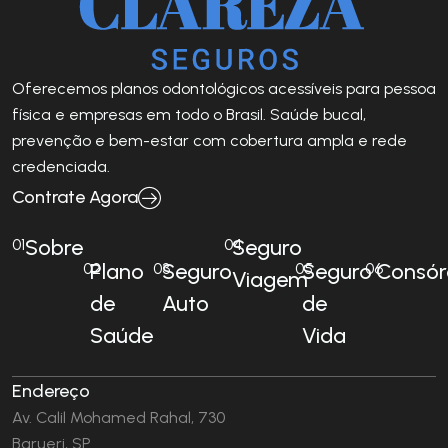
Oferecemos planos odontológicos acessíveis para pessoa
física e empresas em todo o Brasil. Saúde bucal,
prevenção e bem-estar com cobertura ampla e rede
credenciada.
Contrate Agora
Sobre
Seguro
01
04
Plano
Seguro
Seguro
Consór
02
03
05
06
Viagem
de
Auto
de
Saúde
Vida
Endereço
Av. Calil Mohamed Rahal, 730
Barueri, SP