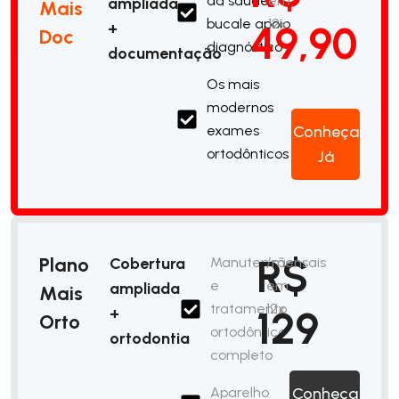
da saúde
em
ampliada
Mais
bucale apoio
12x
49,90
+
Doc
diagnóstico
documentação
Os mais
modernos
exames
Conheça
ortodônticos
Já
R$
Plano
Cobertura
Manutenção
/mensais
e
em
ampliada
Mais
tratamento
12x
129
+
Orto
ortodôntico
ortodontia
completo
Aparelho
Conheça