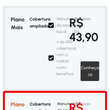
R$
Plano
Cobertura
Manutenção
/mensais
da saúde
em
ampliada
Mais
bucal
12x
43,90
+ de 200
coberturas
com o
melhor
custo
Conheça
benefício
Já
R$
Plano
Cobertura
Manutenção
/mensais