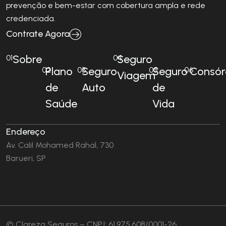
prevenção e bem-estar com cobertura ampla e rede
credenciada.
Contrate Agora
Sobre
Seguro
01
04
Plano
Seguro
Seguro
Consór
02
03
05
06
Viagem
de
Auto
de
Saúde
Vida
Endereço
Av. Calil Mohamed Rahal, 730
Barueri, SP
© Clareza Seguros – CNPJ: 61.975.608/0001-26