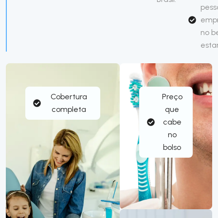
pess
emp
no 
esta
Cobertura
Preço
completa
que
cabe
no
bolso