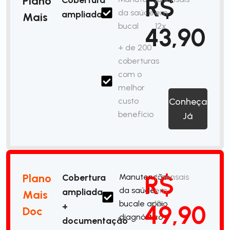
R$
Plano
da saúde
em
ampliada
Mais
bucal
12x
43,90
+ de 200
coberturas
com o
melhor
custo
Conheça
benefício
Já
R$
Plano
Cobertura
Manutenção
/mensais
da saúde
em
ampliada
Mais
bucale apoio
12x
49,90
+
Doc
diagnóstico
documentação