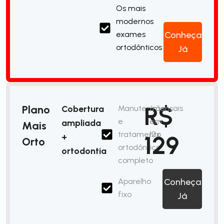
Os mais
modernos
exames
Conheça
ortodônticos
Já
R$
Plano
Cobertura
Manutenção
/mensais
e
em
ampliada
Mais
tratamento
12x
129
+
Orto
ortodôntico
ortodontia
completo
Aparelho
Conheça
fixo
Já