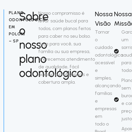
Sobre
Nossa
Nossa
PLANO
Nosso compromisso é
ODONTOLÓGICO
levar saúde bucal para
Visão
Missã
o
EM
todos, com planos feitos
Tornar
Gara
POLONI
para caber no seu bolso.
o
um
nosso
– SP
Seja para você, sua
cuidado
sorri
família ou sua empresa,
plano
odontológico
saud
oferecemos atendimento
acessível
para
de qualidade, fácil
odontológico
e
todo
acesso a profissionais e
simples,
Plan
cobertura ampla.
alcançando
sem
famílias
buro
e
e c
empresas
preç
em
justo
todo o
Apoi
Brasil.