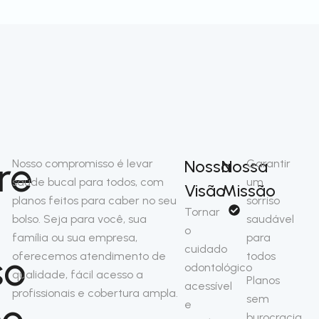
re
Nossa
Nossa
Nosso compromisso é levar
Garantir
saúde bucal para todos, com
um
Visão
Missão
planos feitos para caber no seu
sorriso
Tornar
bolso. Seja para você, sua
saudável
o
família ou sua empresa,
para
cuidado
so
oferecemos atendimento de
todos
odontológico
qualidade, fácil acesso a
Planos
acessível
profissionais e cobertura ampla.
sem
no
e
burocracia