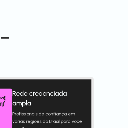
 –
Rede credenciada
ampla
Profissionais de confiança em
várias regiões do Brasil para você