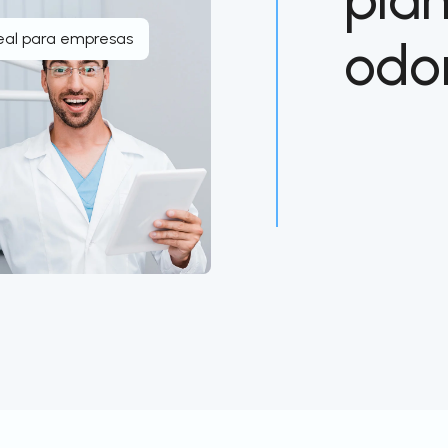
eal para empresas
odo