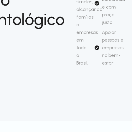
simples,
e com
alcançando
ntológico
preço
famílias
justo
e
empresas
Apoiar
em
pessoas e
todo
empresas
o
no bem-
Brasil.
estar