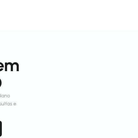
 em
O
plano
sultas e