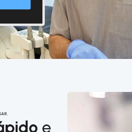
SAR.
ápido
e