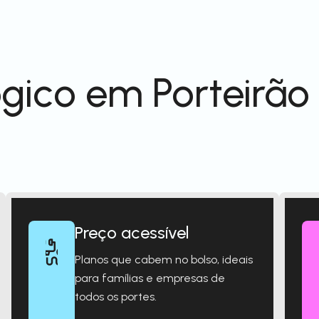
gico em Porteirão
Preço acessível
Planos que cabem no bolso, ideais
para famílias e empresas de
todos os portes.