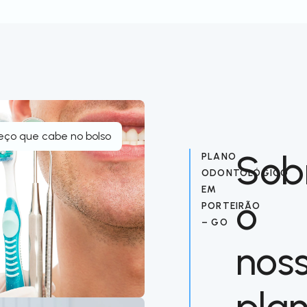
eço que cabe no bolso
Sob
PLANO
ODONTOLÓGICO
EM
o
PORTEIRÃO
– GO
nos
pla