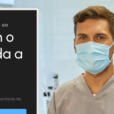
– GO
 o
da a
entistas de