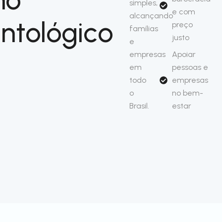
simples,
e com
alcançando
ntológico
preço
famílias
justo
e
empresas
Apoiar
em
pessoas e
todo
empresas
o
no bem-
Brasil.
estar