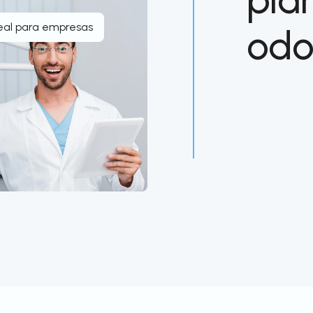
eal para empresas
odo