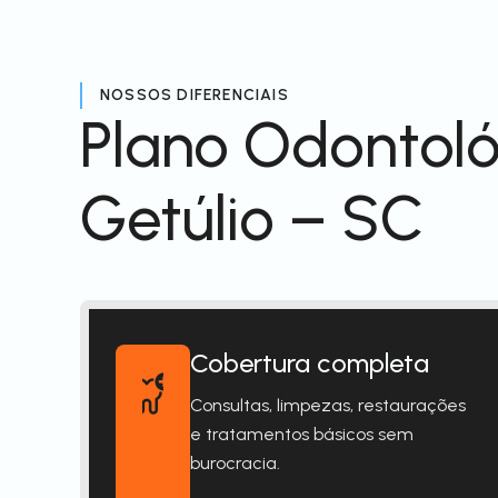
NOSSOS DIFERENCIAIS
Plano Odontoló
Getúlio – SC
Cobertura completa
Consultas, limpezas, restaurações
e tratamentos básicos sem
burocracia.