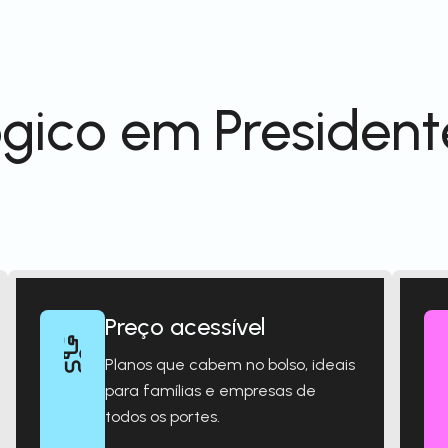
gico em President
Preço acessível
Planos que cabem no bolso, ideais
para famílias e empresas de
todos os portes.