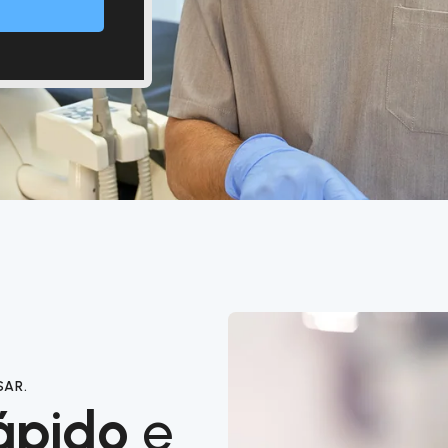
SAR.
ápido
e