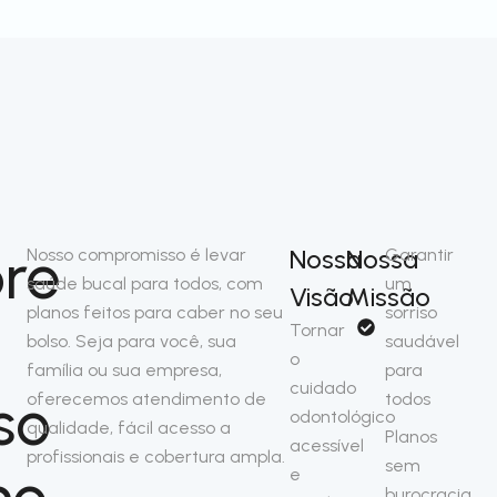
re
Nossa
Nossa
Nosso compromisso é levar
Garantir
saúde bucal para todos, com
um
Visão
Missão
planos feitos para caber no seu
sorriso
Tornar
bolso. Seja para você, sua
saudável
o
família ou sua empresa,
para
cuidado
so
oferecemos atendimento de
todos
odontológico
qualidade, fácil acesso a
Planos
acessível
profissionais e cobertura ampla.
sem
no
e
burocracia