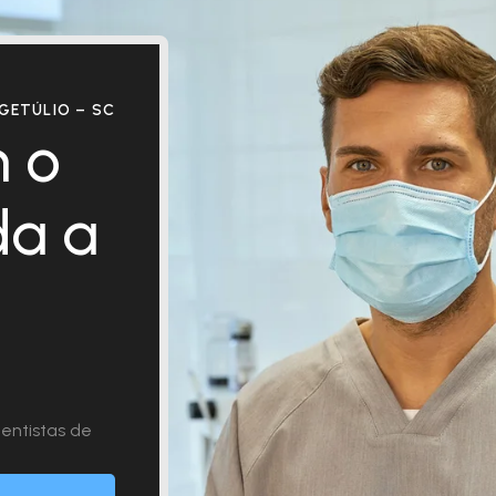
GETÚLIO – SC
 o
da a
entistas de