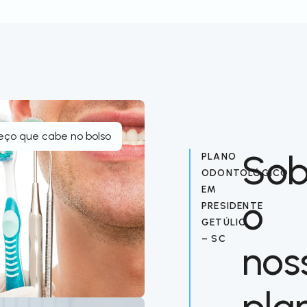
eço que cabe no bolso
Sob
PLANO
ODONTOLÓGICO
EM
o
PRESIDENTE
GETÚLIO
– SC
nos
pla