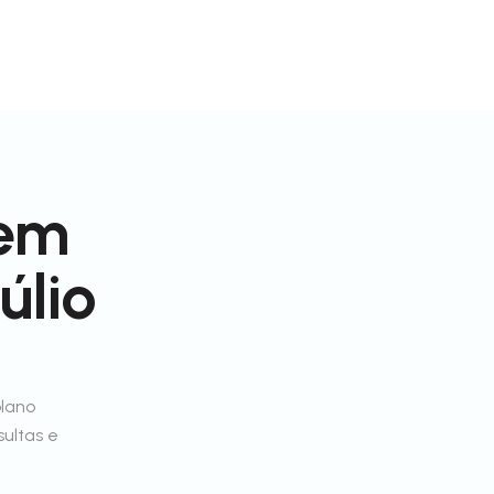
 em
úlio
plano
sultas e