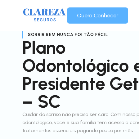
Quero Conhecer
SORRIR BEM NUNCA FOI TÃO FÁCIL
Plano
Odontológico
Presidente Get
– SC
Cuidar do sorriso não precisa ser caro. Com nosso 
odontológico, você e sua família têm acesso a con
tratamentos essenciais pagando pouco por mês.