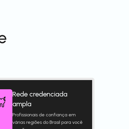
e
Rede credenciada
ampla
Profissionais de confiança em
várias regiões do Brasil para você