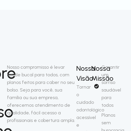
re
Nossa
Nossa
Nosso compromisso é levar
Garantir
saúde bucal para todos, com
um
Visão
Missão
planos feitos para caber no seu
sorriso
Tornar
bolso. Seja para você, sua
saudável
o
família ou sua empresa,
para
cuidado
so
oferecemos atendimento de
todos
odontológico
qualidade, fácil acesso a
Planos
acessível
profissionais e cobertura ampla.
sem
no
e
burocracia