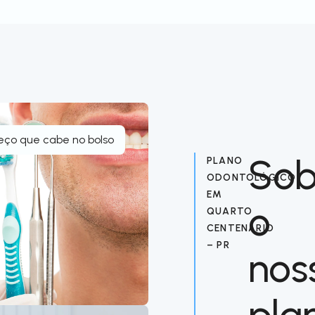
eço que cabe no bolso
Sob
PLANO
ODONTOLÓGICO
EM
o
QUARTO
CENTENÁRIO
– PR
nos
pla