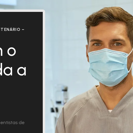
TENÁRIO –
 o
da a
entistas de