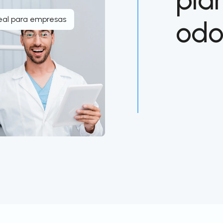
eal para empresas
odo