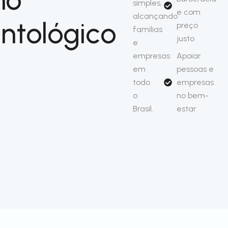
simples,
e com
alcançando
ntológico
preço
famílias
justo
e
empresas
Apoiar
em
pessoas e
todo
empresas
o
no bem-
Brasil.
estar