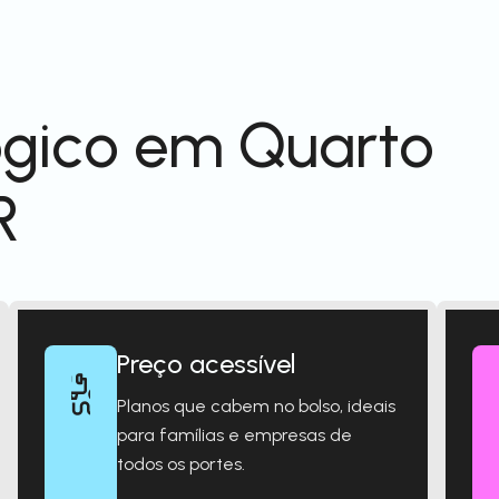
ógico em Quarto
R
Preço acessível
Planos que cabem no bolso, ideais
para famílias e empresas de
todos os portes.