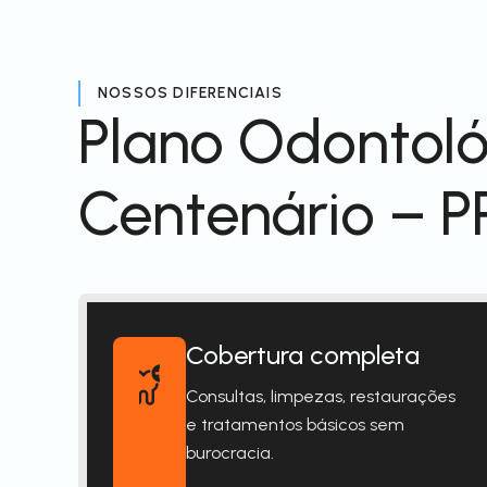
NOSSOS DIFERENCIAIS
Plano Odontol
Centenário – P
Cobertura completa
Consultas, limpezas, restaurações
e tratamentos básicos sem
burocracia.