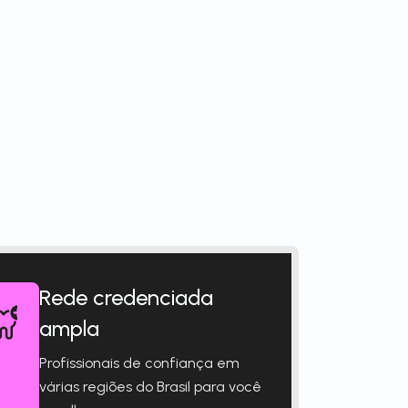
Rede credenciada
ampla
Profissionais de confiança em
várias regiões do Brasil para você