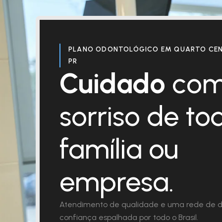
PLANO ODONTOLÓGICO EM QUARTO CEN
PR
Cuidado
com
sorriso de to
família ou
empresa.
Atendimento de qualidade e uma rede de d
confiança espalhada por todo o Brasil.