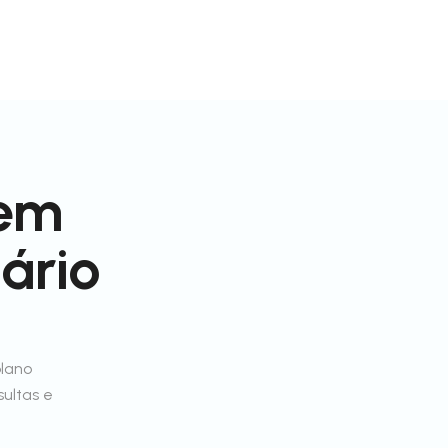
 em
ário
plano
sultas e