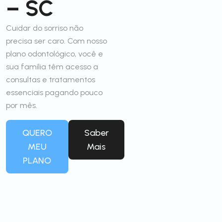
– SC
Cuidar do sorriso não
precisa ser caro. Com nosso
plano odontológico, você e
sua família têm acesso a
consultas e tratamentos
essenciais pagando pouco
por mês.
QUERO
Saber
MEU
Mais
PLANO