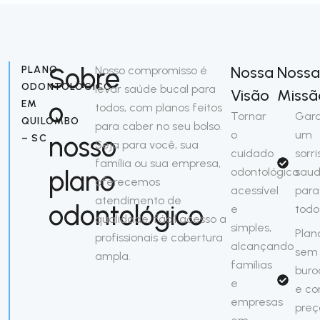
Sobre
Nossa
Nossa
PLANO
Nosso compromisso é
ODONTOLÓGICO
levar saúde bucal para
Visão
Missã
o
EM
todos, com planos feitos
Tornar
Gara
QUILOMBO
para caber no seu bolso.
o
um
nosso
– SC
Seja para você, sua
cuidado
sorri
família ou sua empresa,
plano
odontológico
saud
oferecemos
acessível
para
atendimento de
odontológico
e
todo
qualidade, fácil acesso a
simples,
Plan
profissionais e cobertura
alcançando
sem
ampla.
famílias
buro
e
e c
empresas
preç