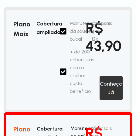
R$
Plano
Cobertura
Manutenção
/mensais
da saúde
em
ampliada
Mais
bucal
12x
43,90
+ de 200
coberturas
com o
melhor
custo
Conheça
benefício
Já
R$
Plano
Cobertura
Manutenção
/mensais