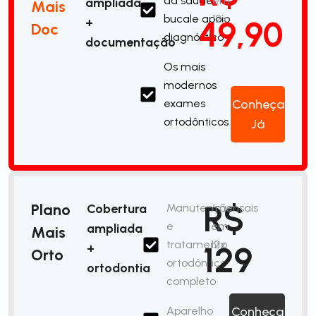
da saúde
em
ampliada
Mais
bucale apoio
12x
49,90
+
Doc
diagnóstico
documentação
Os mais
modernos
exames
Conheça
ortodônticos
Já
R$
Plano
Cobertura
Manutenção
/mensais
e
em
ampliada
Mais
tratamento
12x
129
+
Orto
ortodôntico
ortodontia
completo
Aparelho
Conheça