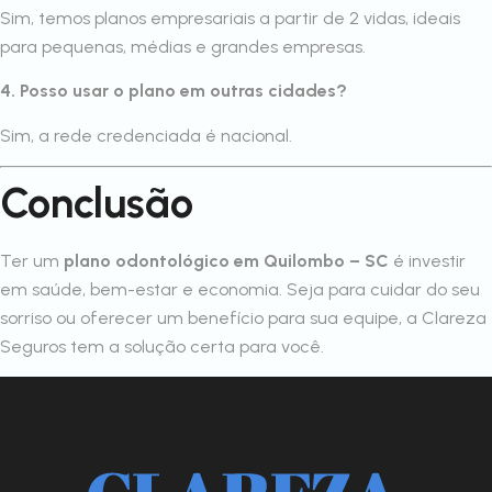
Sim, temos planos empresariais a partir de 2 vidas, ideais
para pequenas, médias e grandes empresas.
4. Posso usar o plano em outras cidades?
Sim, a rede credenciada é nacional.
Conclusão
Ter um
plano odontológico em Quilombo – SC
é investir
em saúde, bem-estar e economia. Seja para cuidar do seu
sorriso ou oferecer um benefício para sua equipe, a Clareza
Seguros tem a solução certa para você.