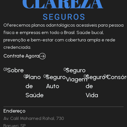
Oferecemos planos odontológicos acessíveis para pessoa
física e empresas em todo o Brasil. Saúde bucal,
prevenção e bem-estar com cobertura ampla e rede
credenciada.
Contrate Agora
Sobre
Seguro
01
04
Plano
Seguro
Seguro
Consór
02
03
05
06
Viagem
de
Auto
de
Saúde
Vida
Endereço
Av. Calil Mohamed Rahal, 730
Barueri, SP