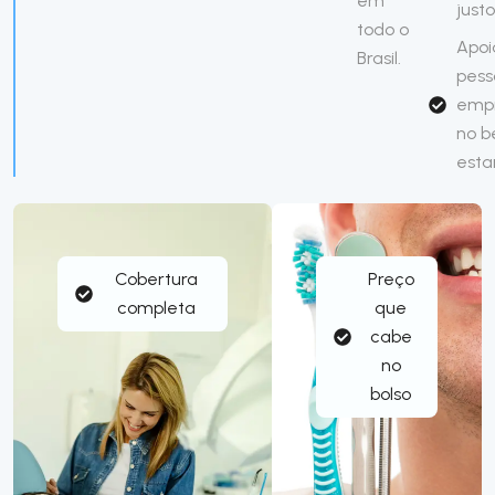
em
justo
todo o
Apoi
Brasil.
pess
emp
no 
esta
Cobertura
Preço
completa
que
cabe
no
bolso