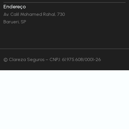
Endereço
Av. Calil Mohamed Rahal, 730
Barueri, SP
© Clareza Seguros – CNPJ: 61.975.608/0001-26