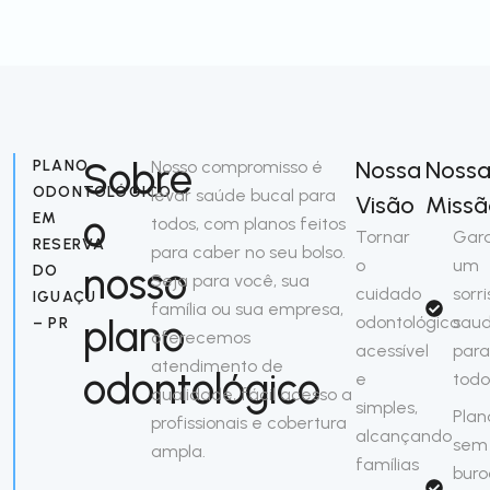
Sobre
Nossa
Noss
PLANO
Nosso compromisso é
ODONTOLÓGICO
levar saúde bucal para
Visão
Missã
o
EM
todos, com planos feitos
Tornar
Gara
RESERVA
para caber no seu bolso.
o
um
nosso
DO
Seja para você, sua
cuidado
sorri
IGUAÇU
família ou sua empresa,
plano
odontológico
saud
– PR
oferecemos
acessível
para
atendimento de
odontológico
e
todo
qualidade, fácil acesso a
simples,
Plan
profissionais e cobertura
alcançando
sem
ampla.
famílias
buro