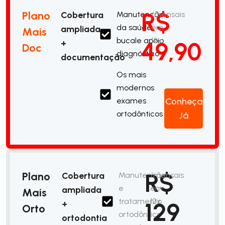
R$
Plano
Cobertura
Manutenção
/mensais
da saúde
em
ampliada
Mais
bucale apoio
12x
49,90
+
Doc
diagnóstico
documentação
Os mais
modernos
exames
Conheça
ortodônticos
Já
R$
Plano
Cobertura
Manutenção
/mensais
e
em
ampliada
Mais
tratamento
12x
129
+
Orto
ortodôntico
ortodontia