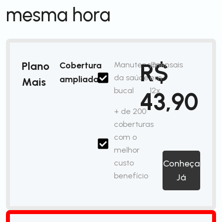
mesma hora
R$
Plano
Cobertura
Manutenção
/mensais
da saúde
em
ampliada
Mais
bucal
12x
43,90
+ de 200
coberturas
com o
melhor
custo
Conheça
benefício
Já