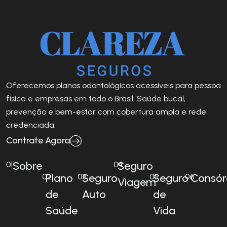
Oferecemos planos odontológicos acessíveis para pessoa
física e empresas em todo o Brasil. Saúde bucal,
prevenção e bem-estar com cobertura ampla e rede
credenciada.
Contrate Agora
Sobre
Seguro
01
04
Plano
Seguro
Seguro
Consór
02
03
05
06
Viagem
de
Auto
de
Saúde
Vida