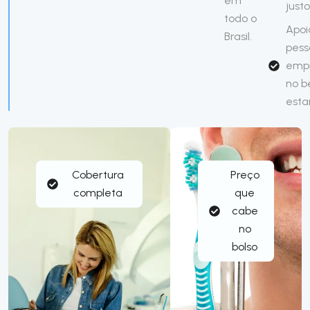
em
justo
todo o
Apoi
Brasil.
pess
emp
no 
esta
Cobertura
Preço
completa
que
cabe
no
bolso