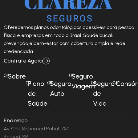
Oferecemos planos odontológicos acessíveis para pessoa
física e empresas em todo o Brasil. Saúde bucal,
prevenção e bem-estar com cobertura ampla e rede
credenciada.
Contrate Agora
Sobre
Seguro
01
04
Plano
Seguro
Seguro
Consór
02
03
05
06
Viagem
de
Auto
de
Saúde
Vida
Endereço
Av. Calil Mohamed Rahal, 730
Barueri, SP