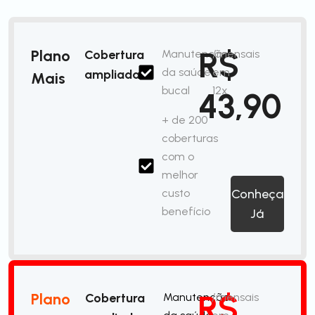
R$
Plano
Cobertura
Manutenção
/mensais
da saúde
em
ampliada
Mais
bucal
12x
43,90
+ de 200
coberturas
com o
melhor
custo
Conheça
benefício
Já
R$
Plano
Cobertura
Manutenção
/mensais