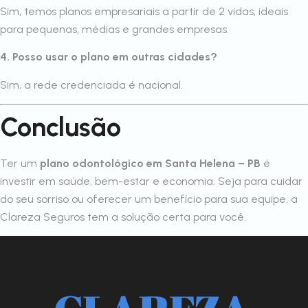
Sim, temos planos empresariais a partir de 2 vidas, ideais
para pequenas, médias e grandes empresas.
4. Posso usar o plano em outras cidades?
Sim, a rede credenciada é nacional.
Conclusão
Ter um
plano odontológico em Santa Helena – PB
é
investir em saúde, bem-estar e economia. Seja para cuidar
do seu sorriso ou oferecer um benefício para sua equipe, a
Clareza Seguros tem a solução certa para você.