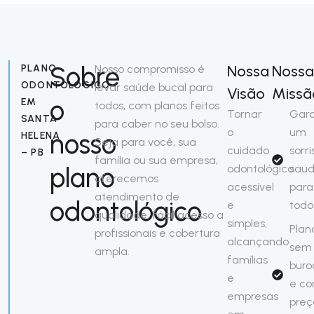
Sobre
Nossa
Nossa
PLANO
Nosso compromisso é
ODONTOLÓGICO
levar saúde bucal para
Visão
Missã
o
EM
todos, com planos feitos
Tornar
Gara
SANTA
para caber no seu bolso.
o
um
nosso
HELENA
Seja para você, sua
cuidado
sorri
– PB
família ou sua empresa,
plano
odontológico
saud
oferecemos
acessível
para
atendimento de
odontológico
e
todo
qualidade, fácil acesso a
simples,
Plan
profissionais e cobertura
alcançando
sem
ampla.
famílias
buro
e
e c
empresas
preç