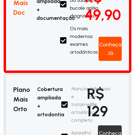
da saúde
em
ampliada
Mais
bucale apoio
12x
49,90
+
Doc
diagnóstico
documentação
Os mais
modernos
exames
Conheça
ortodônticos
Já
R$
Plano
Cobertura
Manutenção
/mensais
e
em
ampliada
Mais
tratamento
12x
129
+
Orto
ortodôntico
ortodontia
completo
Aparelho
Conheça