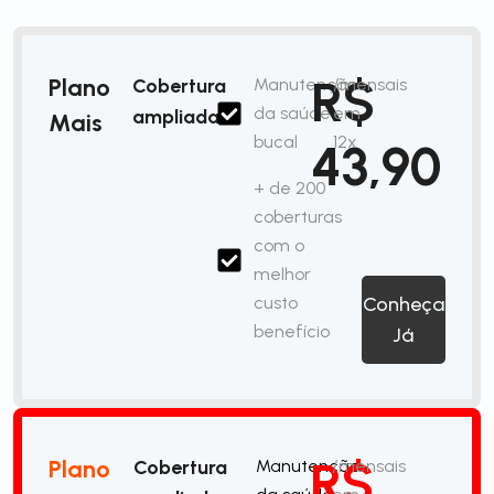
R$
Plano
Cobertura
Manutenção
/mensais
da saúde
em
ampliada
Mais
bucal
12x
43,90
+ de 200
coberturas
com o
melhor
custo
Conheça
benefício
Já
R$
Plano
Cobertura
Manutenção
/mensais