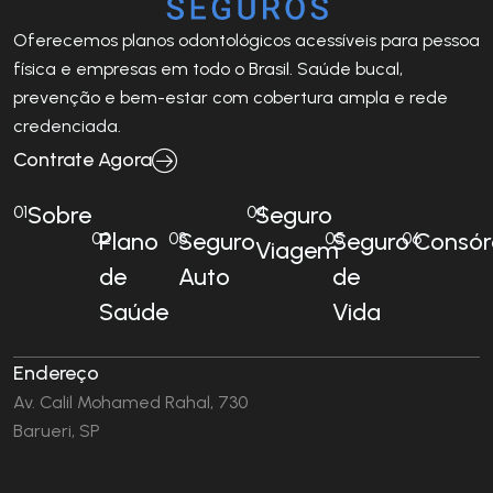
Oferecemos planos odontológicos acessíveis para pessoa
física e empresas em todo o Brasil. Saúde bucal,
prevenção e bem-estar com cobertura ampla e rede
credenciada.
Contrate Agora
Sobre
Seguro
01
04
Plano
Seguro
Seguro
Consór
02
03
05
06
Viagem
de
Auto
de
Saúde
Vida
Endereço
Av. Calil Mohamed Rahal, 730
Barueri, SP