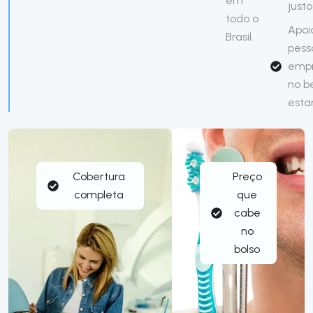
em
justo
todo o
Apoi
Brasil.
pess
emp
no 
esta
Cobertura
Preço
completa
que
cabe
no
bolso