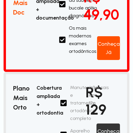
da saúde
em
ampliada
Mais
bucale apoio
12x
49,90
+
Doc
diagnóstico
documentação
Os mais
modernos
exames
Conheça
ortodônticos
Já
R$
Plano
Cobertura
Manutenção
/mensais
e
em
ampliada
Mais
tratamento
12x
129
+
Orto
ortodôntico
ortodontia
completo
Aparelho
Conheça