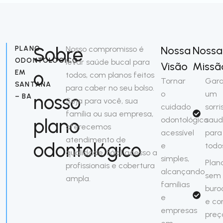
Sobre
Nossa
Nossa
PLANO
Nosso compromisso é
ODONTOLÓGICO
levar saúde bucal para
Visão
Missã
o
EM
todos, com planos feitos
Tornar
Gara
SANTANA
para caber no seu bolso.
o
um
nosso
– BA
Seja para você, sua
cuidado
sorri
família ou sua empresa,
plano
odontológico
saud
oferecemos
acessível
para
atendimento de
odontológico
e
todo
qualidade, fácil acesso a
simples,
Plan
profissionais e cobertura
alcançando
sem
ampla.
famílias
buro
e
e c
empresas
preç