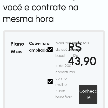
você e contrate na
mesma hora
R$
Plano
Cobertura
Manutenção
/mensais
da saúde
em
ampliada
Mais
bucal
12x
43,90
+ de 200
coberturas
com o
melhor
custo
Conheça
benefício
Já