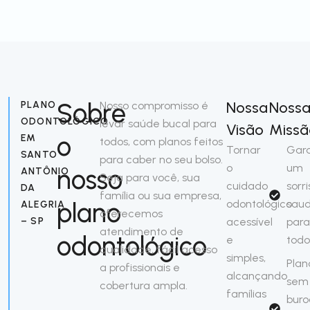
Sobre
Nossa
Noss
PLANO
Nosso compromisso é
ODONTOLÓGICO
levar saúde bucal para
Visão
Missã
o
EM
todos, com planos feitos
Tornar
Gara
SANTO
para caber no seu bolso.
o
um
nosso
ANTÔNIO
Seja para você, sua
cuidado
sorr
DA
família ou sua empresa,
plano
odontológico
saud
ALEGRIA
oferecemos
– SP
acessível
par
atendimento de
odontológico
e
todo
qualidade, fácil acesso
simples,
Plan
a profissionais e
alcançando
sem
cobertura ampla.
famílias
buro