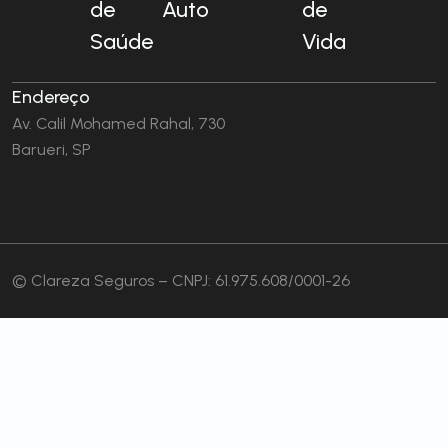
de
Auto
de
Saúde
Vida
Endereço
Av. Calil Mohamed Rahal, 730
Barueri, SP
© Clareza Seguros – CNPJ: 61.975.608/0001-26