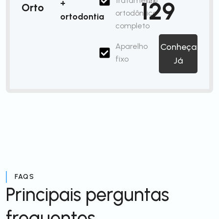
tratamento
12x
129
+
Orto
ortodôntico
ortodontia
completo
Aparelho
Conheça
fixo
Já
FAQS
Principais perguntas
frequentes