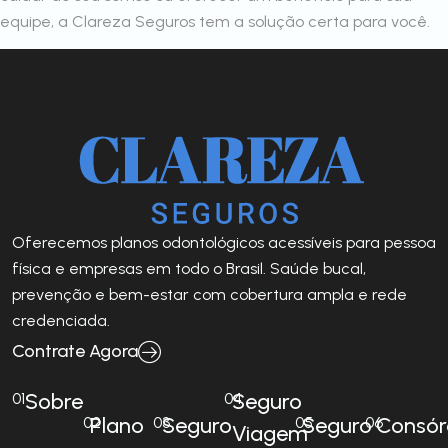
equipe, a Clareza Seguros tem a solução certa para você.
Oferecemos planos odontológicos acessíveis para pessoa
física e empresas em todo o Brasil. Saúde bucal,
prevenção e bem-estar com cobertura ampla e rede
credenciada.
Contrate Agora
Sobre
Seguro
01
04
Plano
Seguro
Seguro
Consór
02
03
05
06
Viagem