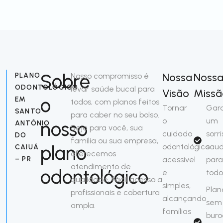
Sobre
Nossa
Noss
PLANO
Nosso compromisso é
ODONTOLÓGICO
levar saúde bucal para
Visão
Missã
o
EM
todos, com planos feitos
Tornar
Gara
SANTO
para caber no seu bolso.
o
um
nosso
ANTÔNIO
Seja para você, sua
cuidado
sorri
DO
família ou sua empresa,
plano
odontológico
saud
CAIUÁ
oferecemos
– PR
acessível
par
atendimento de
odontológico
e
todo
qualidade, fácil acesso a
simples,
Plan
profissionais e cobertura
alcançando
sem
ampla.
famílias
buro