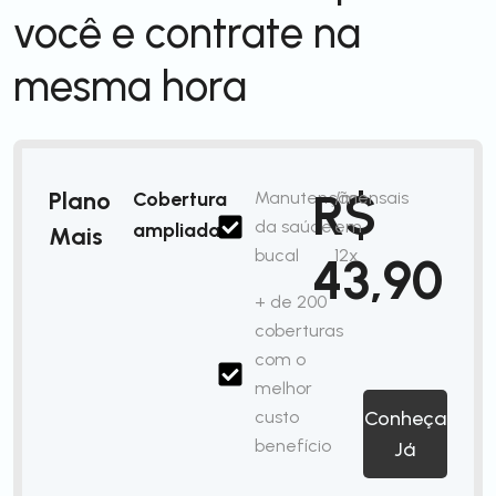
você e contrate na
mesma hora
R$
Plano
Cobertura
Manutenção
/mensais
da saúde
em
ampliada
Mais
bucal
12x
43,90
+ de 200
coberturas
com o
melhor
custo
Conheça
benefício
Já