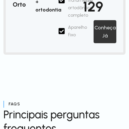
tratamento
12x
129
+
Orto
ortodôntico
ortodontia
completo
Aparelho
Conheça
fixo
Já
FAQS
Principais perguntas
frequentes