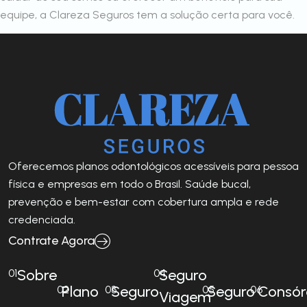
equipe, a Clareza Seguros tem a solução certa para você.
Oferecemos planos odontológicos acessíveis para pessoa
física e empresas em todo o Brasil. Saúde bucal,
prevenção e bem-estar com cobertura ampla e rede
credenciada.
Contrate Agora
Sobre
Seguro
01
04
Plano
Seguro
Seguro
Consór
02
03
05
06
Viagem