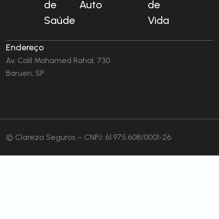
de
Auto
de
Saúde
Vida
Endereço
Av. Calil Mohamed Rahal, 730
Barueri, SP
© Clareza Seguros – CNPJ: 61.975.608/0001-26