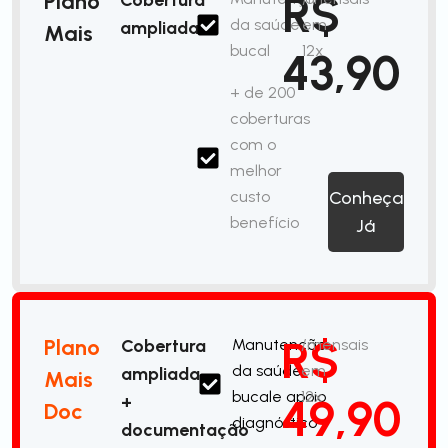
R$
Plano
da saúde
em
ampliada
Mais
bucal
12x
43,90
+ de 200
coberturas
com o
melhor
custo
Conheça
benefício
Já
R$
Plano
Cobertura
Manutenção
/mensais
da saúde
em
ampliada
Mais
bucale apoio
12x
49,90
+
Doc
diagnóstico
documentação