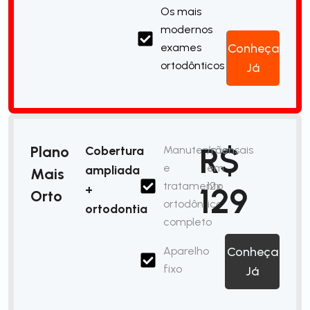
Os mais
modernos
exames
Conheça
ortodônticos
Já
R$
Plano
Cobertura
Manutenção
/mensais
e
em
ampliada
Mais
tratamento
12x
129
+
Orto
ortodôntico
ortodontia
completo
Aparelho
Conheça
fixo
Já