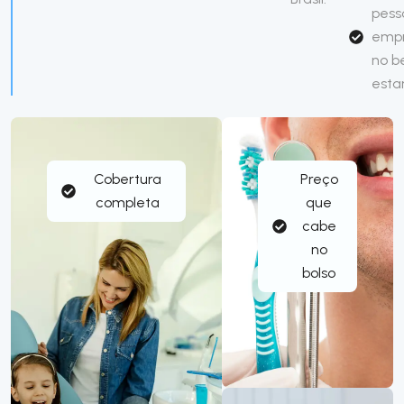
pess
emp
no 
esta
Cobertura
Preço
completa
que
cabe
no
bolso