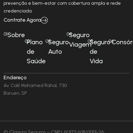
prevenção e bem-estar com cobertura ampla e rede
credenciada.
Contrate Agora
Sobre
Seguro
01
04
Plano
Seguro
Seguro
Consór
02
03
05
06
Viagem
de
Auto
de
Saúde
Vida
Endereço
Av. Calil Mohamed Rahal, 730
Barueri, SP
© Clareza Seguros – CNPJ: 61.975.608/0001-26