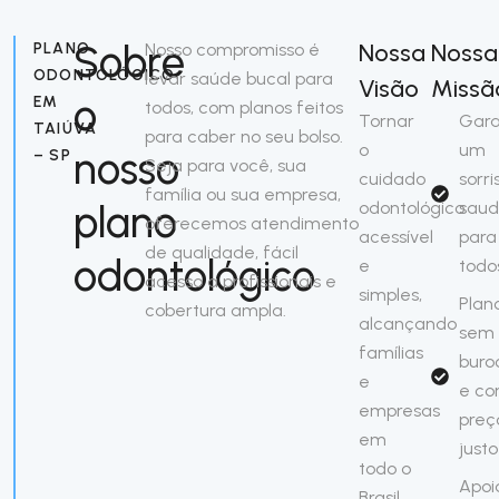
Sobre
Nossa
Nossa
PLANO
Nosso compromisso é
ODONTOLÓGICO
levar saúde bucal para
Visão
Missã
o
EM
todos, com planos feitos
Tornar
Gara
TAIÚVA
para caber no seu bolso.
o
um
nosso
– SP
Seja para você, sua
cuidado
sorri
família ou sua empresa,
plano
odontológico
saud
oferecemos atendimento
acessível
para
de qualidade, fácil
odontológico
e
todo
acesso a profissionais e
simples,
Plan
cobertura ampla.
alcançando
sem
famílias
buro
e
e c
empresas
preç
em
justo
todo o
Apoi
Brasil.