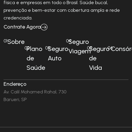
física e empresas em todo o Brasil. Saúde bucal,
prevenção e bem-estar com cobertura ampla e rede
credenciada.
Contrate Agora
Sobre
Seguro
01
04
Plano
Seguro
Seguro
Consór
02
03
05
06
Viagem
de
Auto
de
Saúde
Vida
Endereço
Av. Calil Mohamed Rahal, 730
Barueri, SP