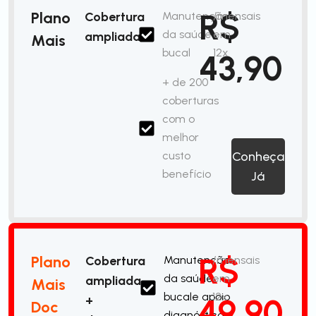
R$
Plano
Cobertura
Manutenção
/mensais
da saúde
em
ampliada
Mais
bucal
12x
43,90
+ de 200
coberturas
com o
melhor
custo
Conheça
benefício
Já
R$
Plano
Cobertura
Manutenção
/mensais
da saúde
em
ampliada
Mais
bucale apoio
12x
49,90
+
Doc
diagnóstico