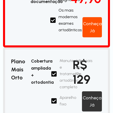
documentação
Os mais
modernos
exames
Conheça
ortodônticos
Já
R$
Plano
Cobertura
Manutenção
/mensais
e
em
ampliada
Mais
tratamento
12x
129
+
Orto
ortodôntico
ortodontia
completo
Aparelho
Conheça
fixo
Já