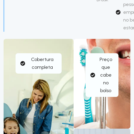
pess
emp
no 
esta
Cobertura
Preço
completa
que
cabe
no
bolso