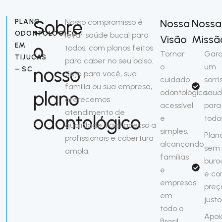
Sobre
Nossa
Nossa
PLANO
Nosso compromisso é
ODONTOLÓGICO
levar saúde bucal para
Visão
Missã
o
EM
todos, com planos feitos
Tornar
Gara
TIJUCAS
para caber no seu bolso.
o
um
nosso
– SC
Seja para você, sua
cuidado
sorri
família ou sua empresa,
plano
odontológico
saud
oferecemos
acessível
para
atendimento de
odontológico
e
todo
qualidade, fácil acesso a
simples,
Plan
profissionais e cobertura
alcançando
sem
ampla.
famílias
buro
e
e c
empresas
preç
em
justo
todo o
Apoi
Brasil.