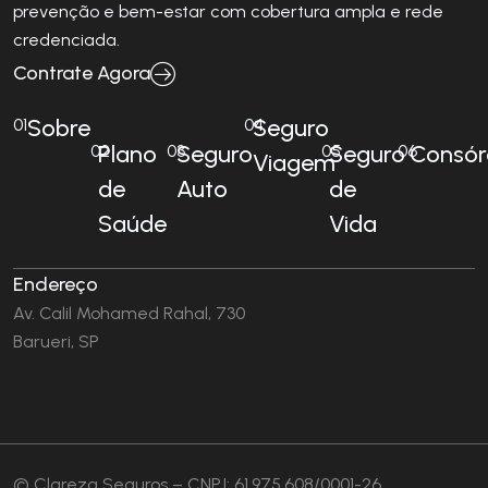
prevenção e bem-estar com cobertura ampla e rede
credenciada.
Contrate Agora
Sobre
Seguro
01
04
Plano
Seguro
Seguro
Consór
02
03
05
06
Viagem
de
Auto
de
Saúde
Vida
Endereço
Av. Calil Mohamed Rahal, 730
Barueri, SP
© Clareza Seguros – CNPJ: 61.975.608/0001-26