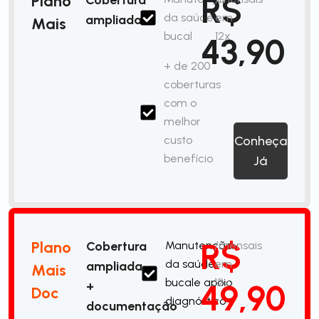
R$
Plano
da saúde
em
ampliada
Mais
bucal
12x
43,90
+ de 200
coberturas
com o
melhor
custo
Conheça
benefício
Já
R$
Plano
Cobertura
Manutenção
/mensais
da saúde
em
ampliada
Mais
bucale apoio
12x
49,90
+
Doc
diagnóstico
documentação