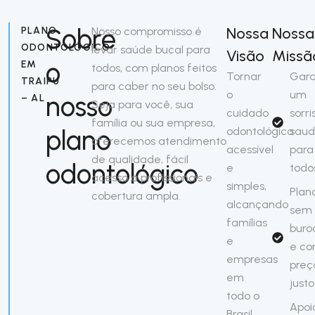
Sobre
Nossa
Nossa
PLANO
Nosso compromisso é
ODONTOLÓGICO
levar saúde bucal para
Visão
Missã
o
EM
todos, com planos feitos
Tornar
Gara
TRAIPU
para caber no seu bolso.
o
um
nosso
– AL
Seja para você, sua
cuidado
sorri
família ou sua empresa,
plano
odontológico
saud
oferecemos atendimento
acessível
para
de qualidade, fácil
odontológico
e
todo
acesso a profissionais e
simples,
Plan
cobertura ampla.
alcançando
sem
famílias
buro
e
e c
empresas
preç
em
justo
todo o
Apoi
Brasil.