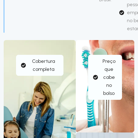
pess
emp
no 
esta
Cobertura
Preço
completa
que
cabe
no
bolso