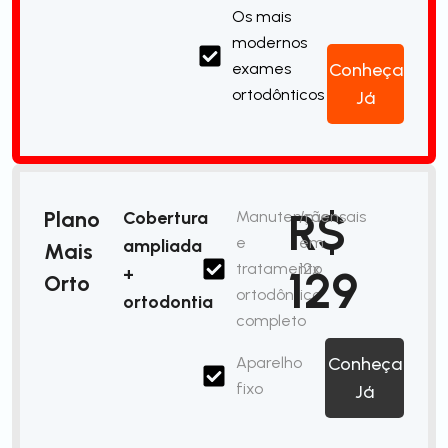
Os mais
modernos
exames
Conheça
ortodônticos
Já
R$
Plano
Cobertura
Manutenção
/mensais
e
em
ampliada
Mais
tratamento
12x
129
+
Orto
ortodôntico
ortodontia
completo
Aparelho
Conheça
fixo
Já