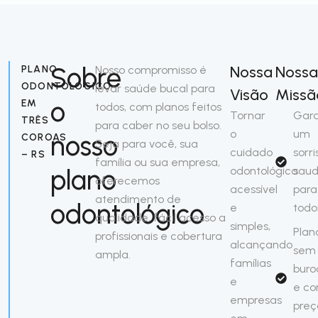
Sobre
Nossa
Nossa
PLANO
Nosso compromisso é
ODONTOLÓGICO
levar saúde bucal para
Visão
Missã
o
EM
todos, com planos feitos
Tornar
Gara
TRÊS
para caber no seu bolso.
o
um
nosso
COROAS
Seja para você, sua
cuidado
sorri
– RS
família ou sua empresa,
plano
odontológico
saud
oferecemos
acessível
para
atendimento de
odontológico
e
todo
qualidade, fácil acesso a
simples,
Plan
profissionais e cobertura
alcançando
sem
ampla.
famílias
buro
e
e c
empresas
preç