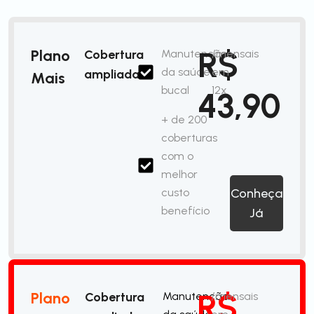
R$
Plano
Cobertura
Manutenção
/mensais
da saúde
em
ampliada
Mais
bucal
12x
43,90
+ de 200
coberturas
com o
melhor
custo
Conheça
benefício
Já
R$
Plano
Cobertura
Manutenção
/mensais