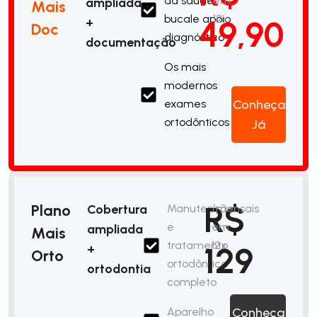
da saúde
em
ampliada
Mais
bucale apoio
12x
49,90
+
Doc
diagnóstico
documentação
Os mais
modernos
exames
Conheça
ortodônticos
Já
R$
Plano
Cobertura
Manutenção
/mensais
e
em
ampliada
Mais
tratamento
12x
129
+
Orto
ortodôntico
ortodontia
completo
Aparelho
Conheça