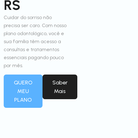
RS
Cuidar do sorriso não
precisa ser caro. Com nosso
plano odontológico, você e
sua família têm acesso a
consultas e tratamentos
essenciais pagando pouco
por mês.
QUERO
Saber
MEU
Mais
PLANO