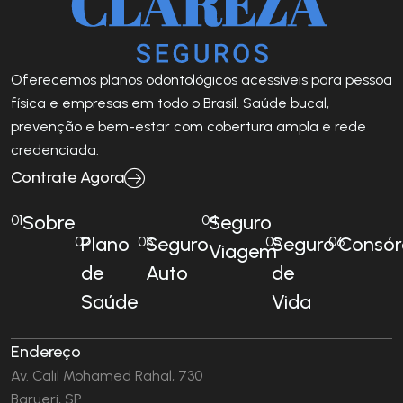
Oferecemos planos odontológicos acessíveis para pessoa
física e empresas em todo o Brasil. Saúde bucal,
prevenção e bem-estar com cobertura ampla e rede
credenciada.
Contrate Agora
Sobre
Seguro
01
04
Plano
Seguro
Seguro
Consór
02
03
05
06
Viagem
de
Auto
de
Saúde
Vida
Endereço
Av. Calil Mohamed Rahal, 730
Barueri, SP