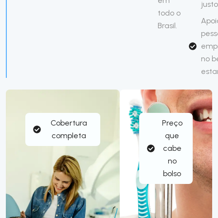
em
justo
todo o
Apoi
Brasil.
pess
emp
no 
esta
Cobertura
Preço
completa
que
cabe
no
bolso