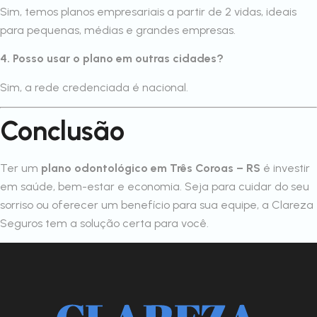
Sim, temos planos empresariais a partir de 2 vidas, ideais
para pequenas, médias e grandes empresas.
4. Posso usar o plano em outras cidades?
Sim, a rede credenciada é nacional.
Conclusão
Ter um
plano odontológico em Três Coroas – RS
é investir
em saúde, bem-estar e economia. Seja para cuidar do seu
sorriso ou oferecer um benefício para sua equipe, a Clareza
Seguros tem a solução certa para você.