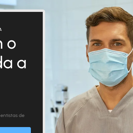
A
 o
da a
entistas de