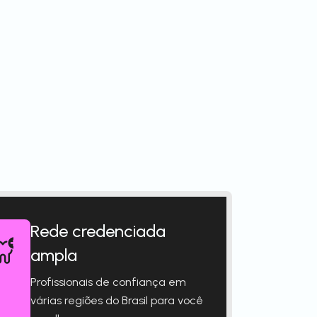
Rede credenciada
ampla
Profissionais de confiança em
várias regiões do Brasil para você