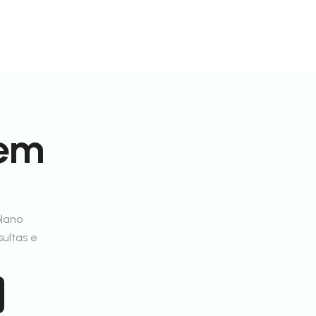
 em
plano
sultas e