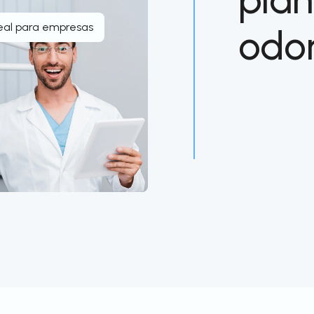
eal para empresas
odo