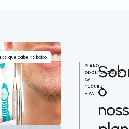
eço que cabe no bolso
Sob
PLANO
ODONTOLÓGICO
EM
o
TUCURUÍ
– PA
nos
pla