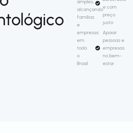
simples,
e com
alcançando
ntológico
preço
famílias
justo
e
empresas
Apoiar
em
pessoas e
todo
empresas
o
no bem-
Brasil.
estar