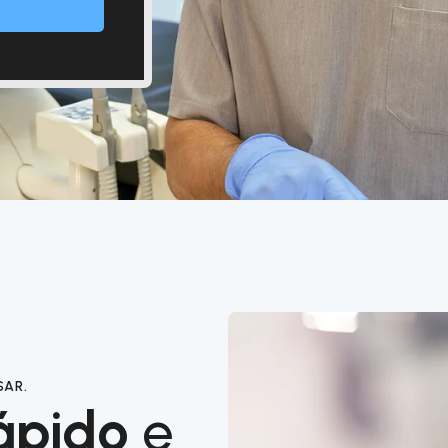
SAR.
ápido
e