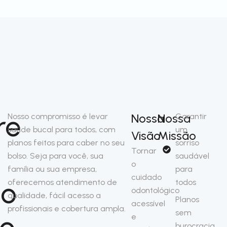
re
Nossa
Nossa
Nosso compromisso é levar
Garantir
saúde bucal para todos, com
um
Visão
Missão
planos feitos para caber no seu
sorriso
Tornar
bolso. Seja para você, sua
saudável
o
família ou sua empresa,
para
cuidado
so
oferecemos atendimento de
todos
odontológico
qualidade, fácil acesso a
Planos
acessível
profissionais e cobertura ampla.
sem
no
e
burocracia