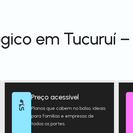
gico em Tucuruí –
Preço acessível
Planos que cabem no bolso, ideais
para famílias e empresas de
todos os portes.