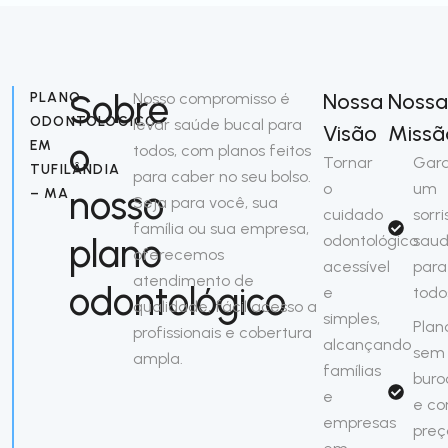
Sobre
Nossa
Nossa
PLANO
Nosso compromisso é
ODONTOLÓGICO
levar saúde bucal para
Visão
Missã
o
EM
todos, com planos feitos
Tornar
Gara
TUFILÂNDIA
para caber no seu bolso.
o
um
nosso
– MA
Seja para você, sua
cuidado
sorri
família ou sua empresa,
plano
odontológico
saud
oferecemos
acessível
para
atendimento de
odontológico
e
todo
qualidade, fácil acesso a
simples,
Plan
profissionais e cobertura
alcançando
sem
ampla.
famílias
buro
e
e c
empresas
preç