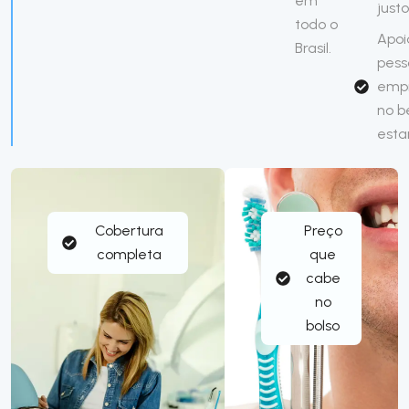
em
justo
todo o
Apoi
Brasil.
pess
emp
no 
esta
Cobertura
Preço
completa
que
cabe
no
bolso