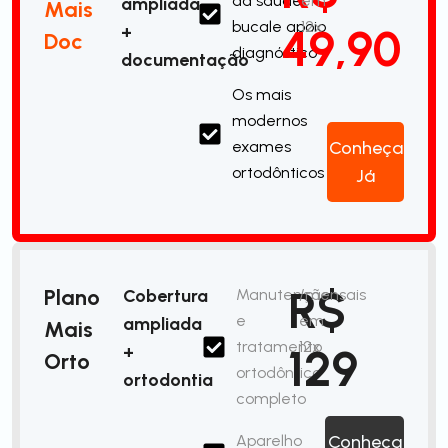
da saúde
em
ampliada
Mais
bucale apoio
12x
49,90
+
Doc
diagnóstico
documentação
Os mais
modernos
exames
Conheça
ortodônticos
Já
R$
Plano
Cobertura
Manutenção
/mensais
e
em
ampliada
Mais
tratamento
12x
129
+
Orto
ortodôntico
ortodontia
completo
Aparelho
Conheça