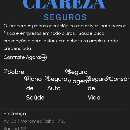
Oferecemos planos odontológicos acessíveis para pessoa
física e empresas em todo o Brasil. Saúde bucal,
prevenção e bem-estar com cobertura ampla e rede
credenciada.
Contrate Agora
Sobre
Seguro
01
04
Plano
Seguro
Seguro
Consór
02
03
05
06
Viagem
de
Auto
de
Saúde
Vida
Endereço
Av. Calil Mohamed Rahal, 730
Barueri, SP