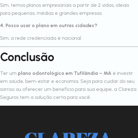
Sim, temos planos empresariais a partir de 2 vidas, ideais
para pequenas, médias e grandes empresas.
4. Posso usar o plano em outras cidades?
Sim, a rede credenciada é nacional.
Conclusão
Ter um
plano odontológico em Tufilândia – MA
é investir
em saúde, bem-estar e economia. Seja para cuidar do seu
sorriso ou oferecer um benefício para sua equipe, a Clareza
Seguros tem a solução certa para você.