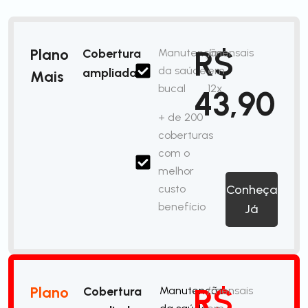
R$
Plano
Cobertura
Manutenção
/mensais
da saúde
em
ampliada
Mais
bucal
12x
43,90
+ de 200
coberturas
com o
melhor
custo
Conheça
benefício
Já
R$
Plano
Cobertura
Manutenção
/mensais