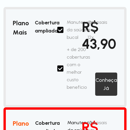
R$
Plano
Cobertura
Manutenção
/mensais
da saúde
em
ampliada
Mais
bucal
12x
43,90
+ de 200
coberturas
com o
melhor
custo
Conheça
benefício
Já
R$
Plano
Cobertura
Manutenção
/mensais