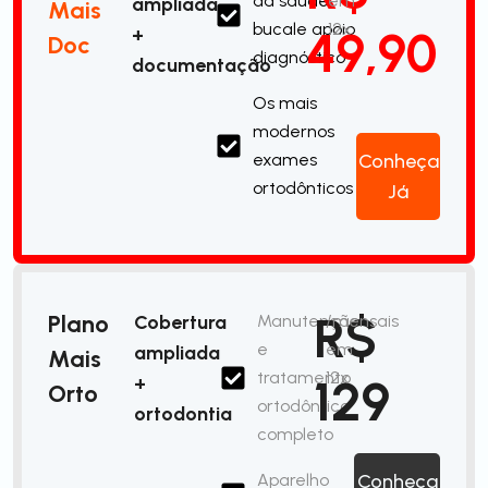
da saúde
em
ampliada
Mais
bucale apoio
12x
49,90
+
Doc
diagnóstico
documentação
Os mais
modernos
exames
Conheça
ortodônticos
Já
R$
Plano
Cobertura
Manutenção
/mensais
e
em
ampliada
Mais
tratamento
12x
129
+
Orto
ortodôntico
ortodontia
completo
Aparelho
Conheça