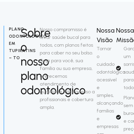
Sobre
Nossa
Nossa
PLANO
Nosso compromisso é
ODONTOLÓGICO
levar saúde bucal para
Visão
Missã
o
EM
todos, com planos feitos
Tornar
Gara
TUPIRATINS
para caber no seu bolso.
o
um
nosso
– TO
Seja para você, sua
cuidado
sorri
família ou sua empresa,
plano
odontológico
saud
oferecemos
acessível
para
atendimento de
odontológico
e
todo
qualidade, fácil acesso a
simples,
Plan
profissionais e cobertura
alcançando
sem
ampla.
famílias
buro
e
e c
empresas
preç