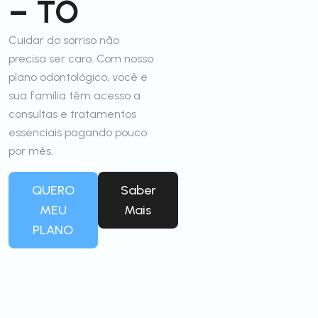
– TO
Cuidar do sorriso não
precisa ser caro. Com nosso
plano odontológico, você e
sua família têm acesso a
consultas e tratamentos
essenciais pagando pouco
por mês.
QUERO
Saber
MEU
Mais
PLANO