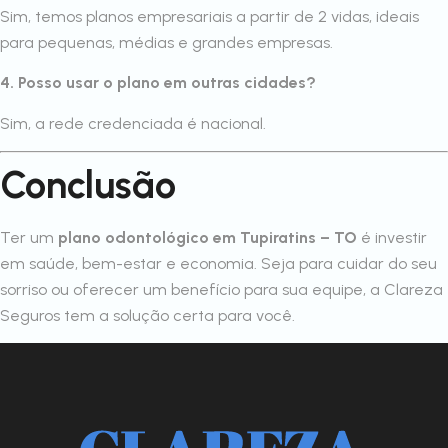
Sim, temos planos empresariais a partir de 2 vidas, ideais
para pequenas, médias e grandes empresas.
4. Posso usar o plano em outras cidades?
Sim, a rede credenciada é nacional.
Conclusão
Ter um
plano odontológico em Tupiratins – TO
é investir
em saúde, bem-estar e economia. Seja para cuidar do seu
sorriso ou oferecer um benefício para sua equipe, a Clareza
Seguros tem a solução certa para você.