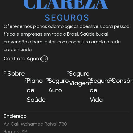
Oferecemos planos odontológicos acessíveis para pessoa
física e empresas em todo o Brasil. Saúde bucal,
prevenção e bem-estar com cobertura ampla e rede
credenciada.
Contrate Agora
Sobre
Seguro
01
04
Plano
Seguro
Seguro
Consór
02
03
05
06
Viagem
de
Auto
de
Saúde
Vida
Endereço
Av. Calil Mohamed Rahal, 730
Barueri, SP