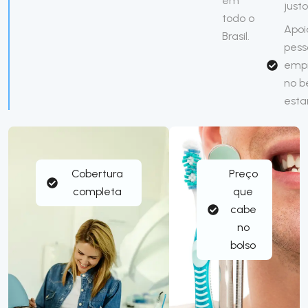
em
justo
todo o
Apoi
Brasil.
pess
emp
no 
esta
Cobertura
Preço
completa
que
cabe
no
bolso