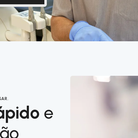
SAR.
ápido
e
ção