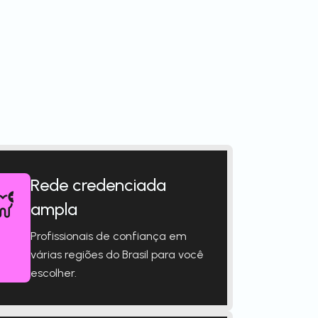
Rede credenciada
ampla
Profissionais de confiança em
várias regiões do Brasil para você
escolher.