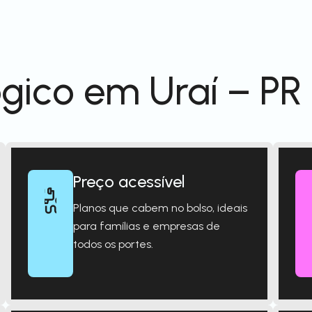
gico em Uraí – PR
Preço acessível
Planos que cabem no bolso, ideais
para famílias e empresas de
todos os portes.