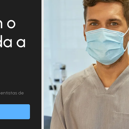
 o
da a
entistas de