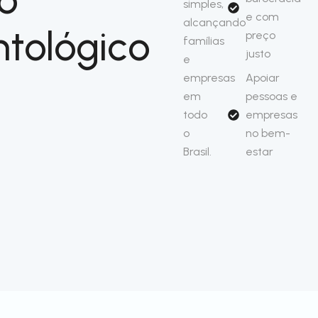
simples,
e com
alcançando
tológico
preço
famílias
justo
e
empresas
Apoiar
em
pessoas e
todo
empresas
o
no bem-
Brasil.
estar