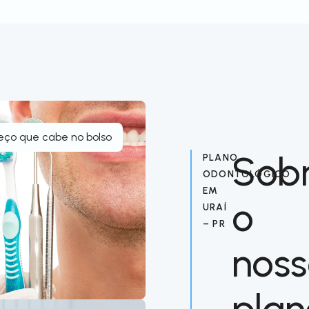
eço que cabe no bolso
Sob
PLANO
ODONTOLÓGICO
EM
o
URAÍ
– PR
nos
plan