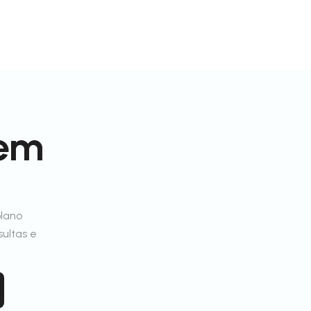
 em
plano
sultas e