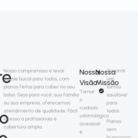
re
Nossa
Nossa
Nosso compromisso é levar
Garantir
saúde bucal para todos, com
um
Visão
Missão
planos feitos para caber no seu
sorriso
Tornar
bolso. Seja para você, sua família
saudável
o
ou sua empresa, oferecemos
para
cuidado
so
atendimento de qualidade, fácil
todos
odontológico
acesso a profissionais e
Planos
acessível
cobertura ampla.
sem
o
e
burocracia