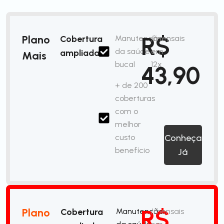
R$
Plano
Cobertura
Manutenção
/mensais
da saúde
em
ampliada
Mais
bucal
12x
43,90
+ de 200
coberturas
com o
melhor
custo
Conheça
benefício
Já
R$
Plano
Cobertura
Manutenção
/mensais