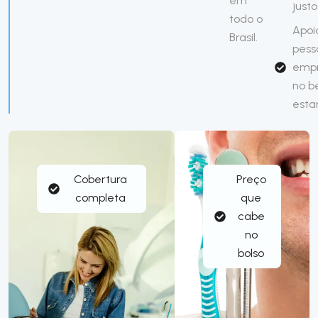
em
justo
todo o
Apoi
Brasil.
pess
emp
no 
esta
Cobertura
Preço
completa
que
cabe
no
bolso