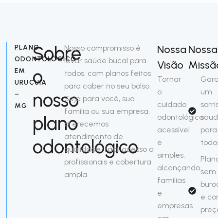
Sobre
Nossa
Nossa
PLANO
Nosso compromisso é
ODONTOLÓGICO
levar saúde bucal para
Visão
Missã
o
EM
todos, com planos feitos
Tornar
Gara
URUCUIA
para caber no seu bolso.
o
um
nosso
–
Seja para você, sua
cuidado
sorri
MG
família ou sua empresa,
plano
odontológico
saud
oferecemos
acessível
para
atendimento de
odontológico
e
todo
qualidade, fácil acesso a
simples,
Plan
profissionais e cobertura
alcançando
sem
ampla.
famílias
buro
e
e c
empresas
preç