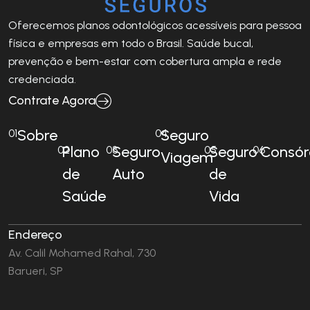
Oferecemos planos odontológicos acessíveis para pessoa
física e empresas em todo o Brasil. Saúde bucal,
prevenção e bem-estar com cobertura ampla e rede
credenciada.
Contrate Agora
Sobre
Seguro
01
04
Plano
Seguro
Seguro
Consór
02
03
05
06
Viagem
de
Auto
de
Saúde
Vida
Endereço
Av. Calil Mohamed Rahal, 730
Barueri, SP