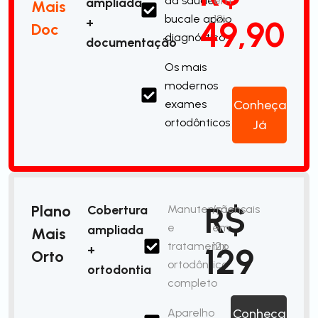
da saúde
em
ampliada
Mais
bucale apoio
12x
49,90
+
Doc
diagnóstico
documentação
Os mais
modernos
exames
Conheça
ortodônticos
Já
R$
Plano
Cobertura
Manutenção
/mensais
e
em
ampliada
Mais
tratamento
12x
129
+
Orto
ortodôntico
ortodontia
completo
Aparelho
Conheça